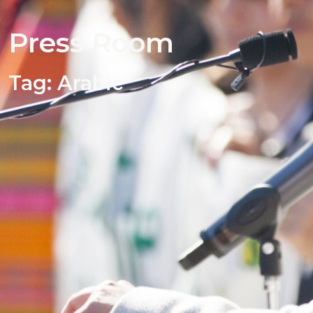
Press Room
Tag:
Arabic